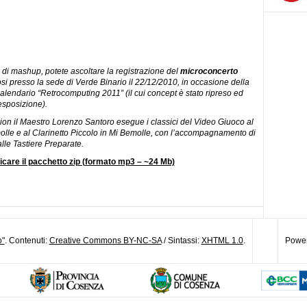
di mashup, potete ascoltare la registrazione del
microconcerto
osi presso la sede di Verde Binario il 22/12/2010, in occasione della
alendario “Retrocomputing 2011” (il cui concept è stato ripreso ed
esposizione).
sion il Maestro Lorenzo Santoro esegue i classici del Video Giuoco al
molle e al Clarinetto Piccolo in Mi Bemolle, con l’accompagnamento di
lle Tastiere Preparate.
icare il pacchetto zip (formato mp3 – ~24 Mb)
o"
. Contenuti:
Creative Commons BY-NC-SA
/ Sintassi:
XHTML 1.0
.
Power