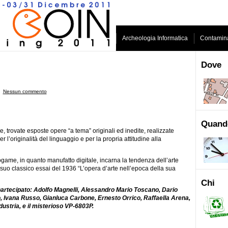
Archeologia Informatica
Contamina
Dove
ˑ
Nessun commento
Quand
e, trovate esposte opere “a tema” originali ed inedite, realizzate
r l’originalità del linguaggio e per la propria attitudine alla
deogame, in quanto manufatto digitale, incarna la tendenza dell’arte
uo classico essai del 1936 “L’opera d’arte nell’epoca della sua
Chi
 partecipato: Adolfo Magnelli, Alessandro Mario Toscano, Dario
, Ivana Russo, Gianluca Carbone, Ernesto Orrico, Raffaella Arena,
ustria, e il misterioso VP-6803P.