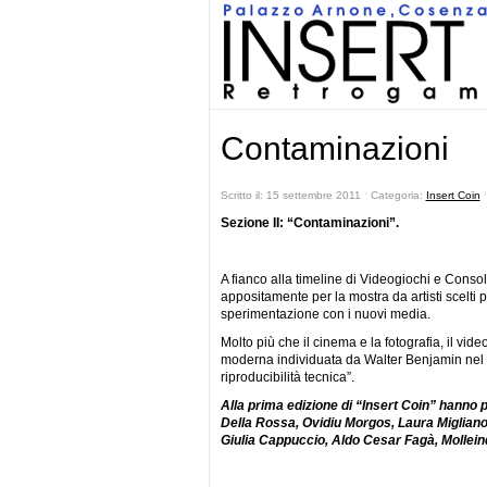
Contaminazioni
Scritto il: 15 settembre 2011 ˑ Categoria:
Insert Coin
Sezione II: “Contaminazioni”.
A fianco alla timeline di Videogiochi e Consol
appositamente per la mostra da artisti scelti pe
sperimentazione con i nuovi media.
Molto più che il cinema e la fotografia, il vi
moderna individuata da Walter Benjamin nel s
riproducibilità tecnica”.
Alla prima edizione di “Insert Coin” hanno
Della Rossa, Ovidiu Morgos, Laura Migliano
Giulia Cappuccio, Aldo Cesar Fagà, Molleind