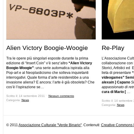
Alien Victory Boogie-Woogie
Re-Play
Tra le opere più singolari esposte durante la prima
L’Associazione Cult
edizione di “Insert Coin” v’è senz’altro
“Alien Victory
collaborazione con 
Boogie-Woogie”
: una serie automatica ispirata alla
Storici, Artistici ed
Pop-art e al Neoplasticismo che solleva inquietanti
lieta di presentare
“
interrogativi. Quale forma d’arte resisterebbe a una
videogames”
Semin
invasione aliena? E ancora: l’arte è già obsoleta? Che
alexain ] Capano
S
cos’è l’ispirazione se…
appassionato di re
cura di Mario [
…
Scritto il: 14 settembre 2011 ˑ
Nessun commento
Categoria:
News
Scritto il: 14 settembr
Categoria:
News
© 2011
Associazione Culturale "Verde Binario"
. Contenuti:
Creative Commons